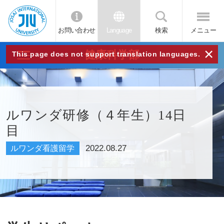
お問い合わせ
Language
検索
メニュー
JIU
×
健康科学部
This page does not support translation languages.
城西
国際
ルワンダ研修（４年生）14日
目
大学
2022.08.27
ルワンダ看護留学