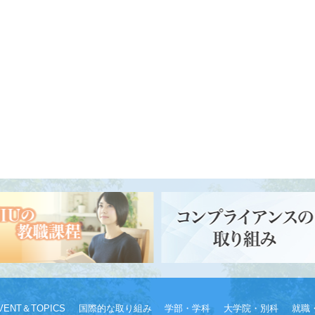
VENT＆TOPICS
国際的な取り組み
学部・学科
大学院・別科
就職