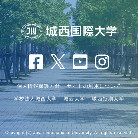
個人情報保護方針
サイトの利用について
学校法人城西大学
城西大学
城西短期大学
Copyright (C) Josai International University. All rights reserved.