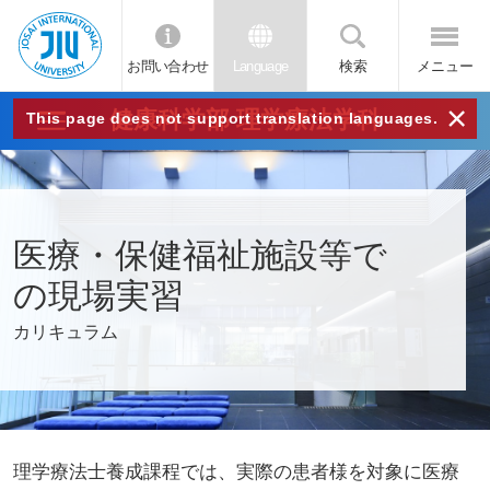
お問い合わせ
Language
検索
メニュー
JIU
×
健康科学部 理学療法学科
This page does not support translation languages.
城西
国際
医療・保健福祉施設等で
大学
の現場実習
カリキュラム
理学療法士養成課程では、実際の患者様を対象に医療