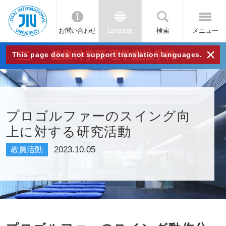
お問い合わせ
Language
検索
メニュー
JIU
×
健康科学部 理学療法学科
This page does not support translation languages.
城西
国際
プロゴルファーのスイング向
上に対する研究活動
大学
2023.10.05
教員活動