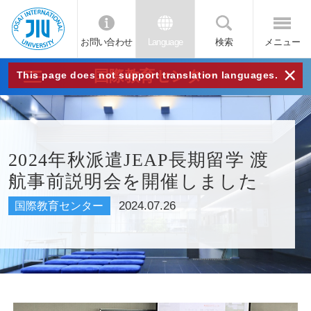
お問い合わせ
Language
検索
メニュー
JIU
×
国際教育センター
This page does not support translation languages.
城西
国際
2024年秋派遣JEAP長期留学 渡
航事前説明会を開催しました
大学
2024.07.26
国際教育センター