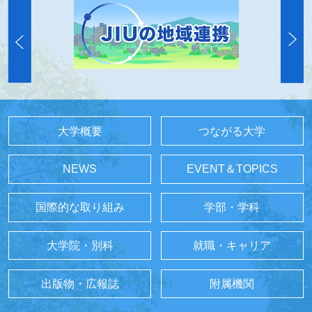
大学概要
つながる大学
NEWS
EVENT＆TOPICS
国際的な取り組み
学部・学科
大学院・別科
就職・キャリア
出版物・広報誌
附属機関