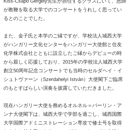
Kiss-Csapó Gergely先生が担任するクラスにいて、恩師
が教鞭を取る大学でのコンサートをうれしく思ってい
るとのことでした。
また、金子氏と本学のご縁ですが、学校法人城西大学
がハンガリー文化センターをハンガリー大使館と住友
化学株式会社とともに設立したご縁からデビューの時
から親しく応援しており、2015年の学校法人城西大学
創立50周年記念コンサートでも当時のセルダヘイ・イ
シュトヴァーン（Szerdahelyi István）大使閣下ご臨席
のもとすばらしい演奏を披露していただきました。
現在ハンガリー大使を務めるオルネル＝バーリン・ア
ンナ大使閣下は、城西大学で学部を過ごし、城西国際
大学国際アドミニストレーション専攻で修士号を取得