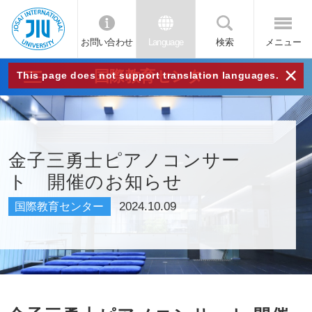
お問い合わせ
Language
検索
メニュー
JIU
×
国際教育センター
This page does not support translation languages.
城西
国際
金子三勇士ピアノコンサー
ト 開催のお知らせ
大学
2024.10.09
国際教育センター