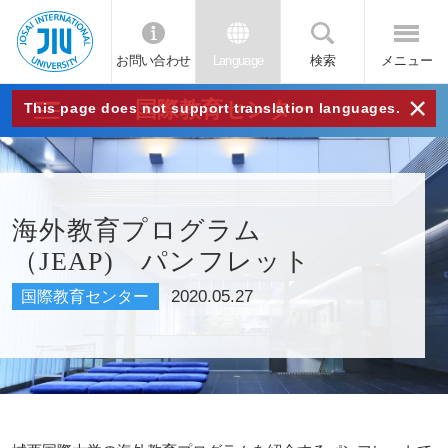
お問い合わせ
Language
検索
メニュー
JIU
×
国際教育センター
This page does not support translation languages.
城西
国際
海外教育プログラム
（JEAP) パンフレット
大学
2020.05.27
国際教育センター