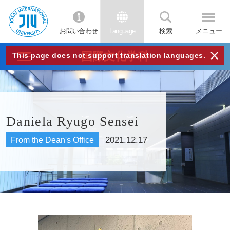
お問い合わせ
Language
検索
メニュー
JIU
×
国際文化学科
This page does not support translation languages.
城西
国際
Daniela Ryugo Sensei
大学
2021.12.17
From the Dean's Office