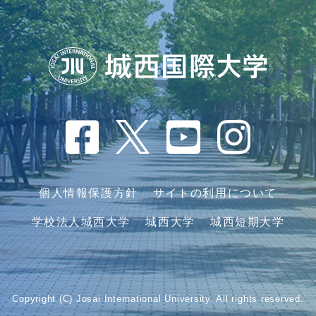
個人情報保護方針
サイトの利用について
学校法人城西大学
城西大学
城西短期大学
Copyright (C) Josai International University. All rights reserved.