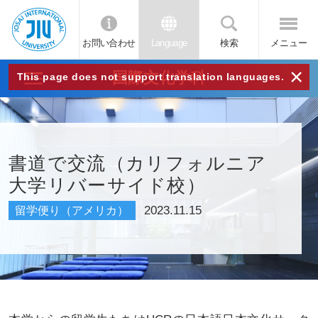
お問い合わせ
Language
検索
メニュー
JIU
×
国際文化学科
This page does not support translation languages.
城西
国際
書道で交流（カリフォルニア
大学リバーサイド校）
大学
2023.11.15
留学便り（アメリカ）