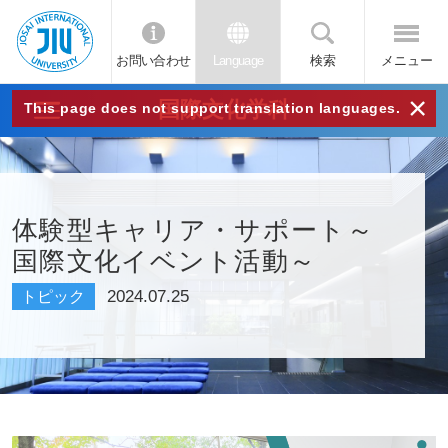
お問い合わせ
Language
検索
メニュー
JIU
×
国際文化学科
This page does not support translation languages.
城西
国際
体験型キャリア・サポート～
国際文化イベント活動～
大学
2024.07.25
トピック