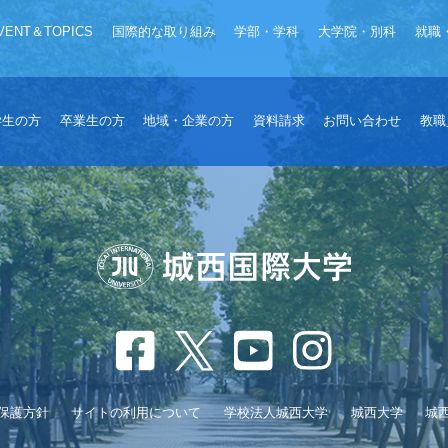
VENT＆TOPICS
国際的な取り組み
学部・学科
大学院・別科
就職
学生の方
卒業生の方
地域・企業の方
資料請求
お問い合わせ
教職
保護方針
サイトの利用について
学校法人城西大学
城西大学
城