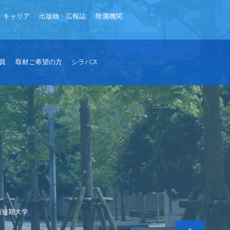
・キャリア
出版物・広報誌
附属機関
員
取材ご希望の方
シラバス
西短期大学