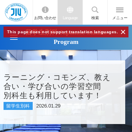
お問い合わせ
Language
検索
メニュー
JIU
×
留学生別科 Japanese Studies
This page does not support translation languages.
Program
城西
国際
ラーニング・コモンズ、教え
大学
合い・学び合いの学習空間
別科生も利用しています！
2026.01.29
留学生別科