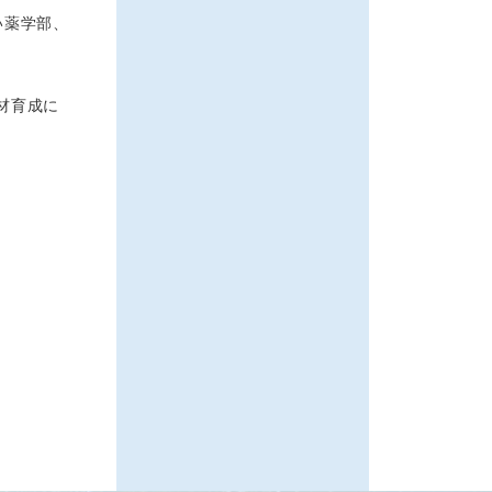
い薬学部、
材育成に