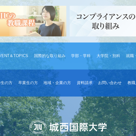
VENT＆TOPICS
国際的な取り組み
学部・学科
大学院・別科
就職
学生の方
卒業生の方
地域・企業の方
資料請求
お問い合わせ
教職