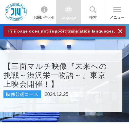
お問い合わせ
Language
検索
メニュー
JIU
×
メディア情報学科
This page does not support translation languages.
城西
国際
【三面マルチ映像『未来への
挑戦～渋沢栄一物語～』東京
大学
上映会開催！】
2024.12.25
映像芸術コース