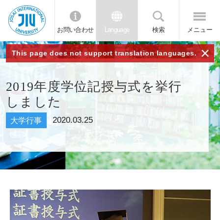
お問い合わせ
Language
検索
メニュー
JIU 城西国
×
This page does not support translation languages.
際大学
2019年度学位記授与式を挙行
しました
2020.03.25
大学行事