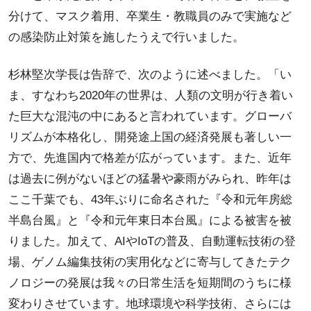
分けて、マスク着用、卒業生・教職員のみで実施など
の感染防止対策を施したうえで行いました。
杉林堅次学長は告辞で、次のように述べました。「い
ま、すなわち2020年の世界は、人類の文明が行き着い
た巨大な混沌の中にあると言われています。グローバ
リズムが本格化し、開発途上国の経済発展も著しい一
方で、先進国内で格差が広がっています。また、近年
は過去に例がないほどの猛暑や豪雨がみられ、昨年は
ここ千葉でも、43年ぶりに命名された『令和元年房総
半島台風』と『令和元年東日本台風』による被害を被
りました。加えて、AIやIoTの普及、自動運転技術の登
場、ゲノム編集技術の実用化などに寄与してきたテク
ノロジーの発展は我々の日常生活を短期間のうちに様
変わりさせています。地球環境や科学技術、さらには