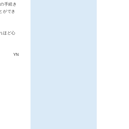
での手続き
とができ
れほど心
YN