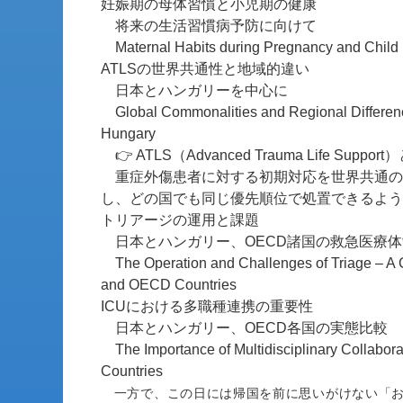
妊娠期の母体習慣と小児期の健康
将来の生活習慣病予防に向けて
Maternal Habits during Pregnancy and Child H
ATLSの世界共通性と地域的違い
日本とハンガリーを中心に
Global Commonalities and Regional Differen
Hungary
👉 ATLS（Advanced Trauma Life Suppor
重症外傷患者に対する初期対応を世界共通の
し、どの国でも同じ優先順位で処置できるよう
トリアージの運用と課題
日本とハンガリー、OECD諸国の救急医療体
The Operation and Challenges of Triage – A
and OECD Countries
ICUにおける多職種連携の重要性
日本とハンガリー、OECD各国の実態比較
The Importance of Multidisciplinary Collabo
Countries
一方で、この日には帰国を前に思いがけない「お