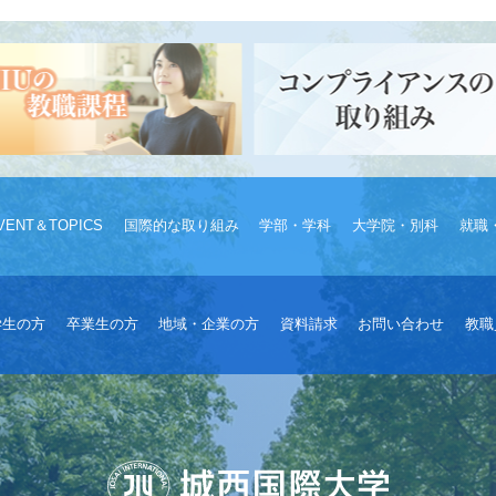
VENT＆TOPICS
国際的な取り組み
学部・学科
大学院・別科
就職
学生の方
卒業生の方
地域・企業の方
資料請求
お問い合わせ
教職