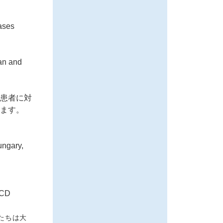
eases
an and
患者に対
ます。
ungary,
ECD
たちは大