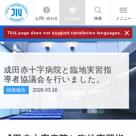
お問い合わせ
Language
検索
メニュー
JIU
×
健康科学部
This page does not support translation languages.
城西
国際
成田赤十字病院と臨地実習指
導者協議会を行いました。
大学
2026.03.16
開催報告