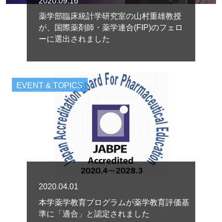
2020.09.16
薬学部臨床統計学研究室の山村重雄教授
が、国際薬剤師・薬学連合(FIP)のフェロ
ーに選出されました
EVENT & TOPICS
2020.04.01
本学薬学教育プログラムが薬学教育評価基
準に「適合」と認定されました