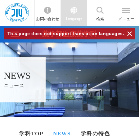
お問い合わせ
Language
検索
メニュー
JIU
×
薬学部医療薬学科
This page does not support translation languages.
城西
国際
NEWS
大学
ニュース
学科TOP
NEWS
学科の特色