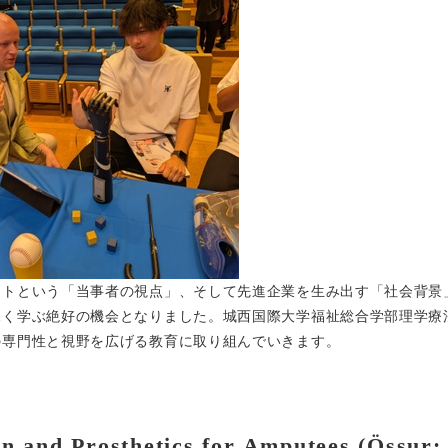
ートという「当事者の視点」、そして先進企業を生み出す「社会背景
深く学ぶ絶好の機会となりました。城西国際大学福祉総合学部理学療
の専門性と視野を広げる教育に取り組んでいきます。
on and Prosthetics for Amputees (Össur: