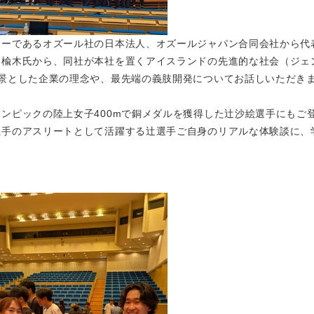
ニーであるオズール社の日本法人、オズールジャパン合同会社から代
つ楡木氏から、同社が本社を置くアイスランドの先進的な社会（ジェ
景とした企業の理念や、最先端の義肢開発についてお話しいただき
ンピックの陸上女子400mで銅メダルを獲得した辻沙絵選手にもご
義手のアスリートとして活躍する辻選手ご自身のリアルな体験談に、