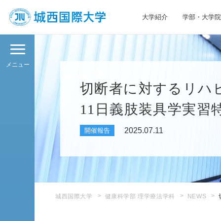
大学紹介
学部・大学院
JIU 城西国際大学
メニュー
切断者に対するリハビ
11日義肢装具学実習
2025.07.11
開催報告
城西国際大学
健康科学部 理学療法学科
NEWS