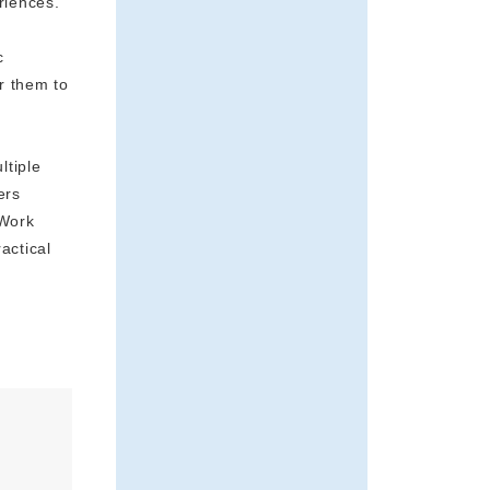
riences.
c
r them to
ltiple
ers
 Work
actical