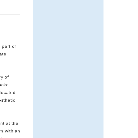
 part of
vate
y of
spoke
s located—
osthetic
nt at the
rn with an