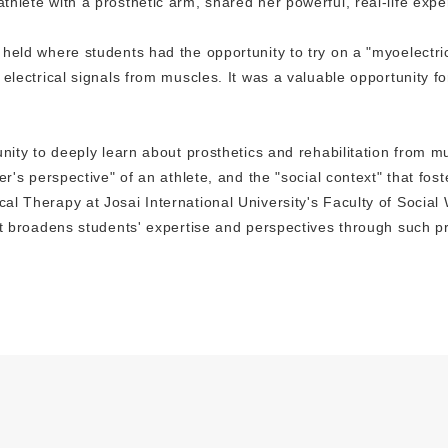
hlete with a prosthetic arm, shared her powerful, real-life expe
held where students had the opportunity to try on a "myoelectri
electrical signals from muscles. It was a valuable opportunity fo
nity to deeply learn about prosthetics and rehabilitation from mu
r's perspective" of an athlete, and the "social context" that fost
l Therapy at Josai International University's Faculty of Social
at broadens students' expertise and perspectives through such pr