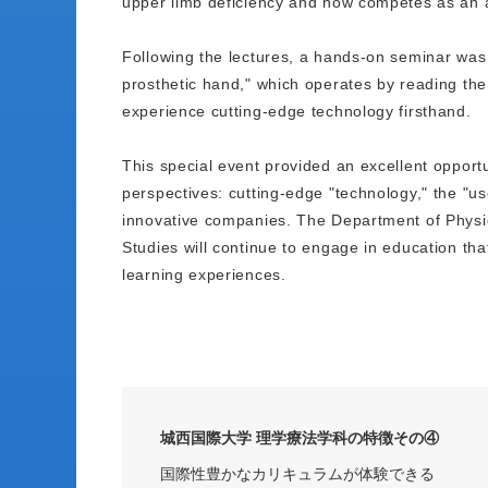
upper limb deficiency and now competes as an at
Following the lectures, a hands-on seminar was 
prosthetic hand," which operates by reading the 
experience cutting-edge technology firsthand.
This special event provided an excellent opportu
perspectives: cutting-edge "technology," the "use
innovative companies. The Department of Physica
Studies will continue to engage in education th
learning experiences.
城西国際大学 理学療法学科の特徴その④
国際性豊かなカリキュラムが体験できる