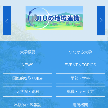
大学概要
つながる大学
NEWS
EVENT＆TOPICS
国際的な取り組み
学部・学科
大学院・別科
就職・キャリア
出版物・広報誌
附属機関