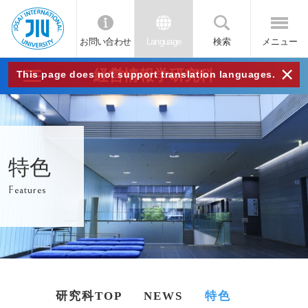
お問い合わせ
Language
検索
メニュー
JIU
×
経営情報学研究科
This page does not support translation languages.
城西
国際
特色
大学
Features
研究科TOP
NEWS
特色