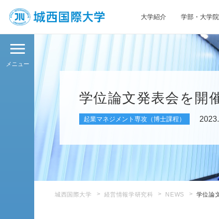
大学紹介
学部・大学院
JIU 城西国際大学
メニュー
学位論文発表会を開
2023.
起業マネジメント専攻（博士課程）
城西国際大学
経営情報学研究科
NEWS
学位論