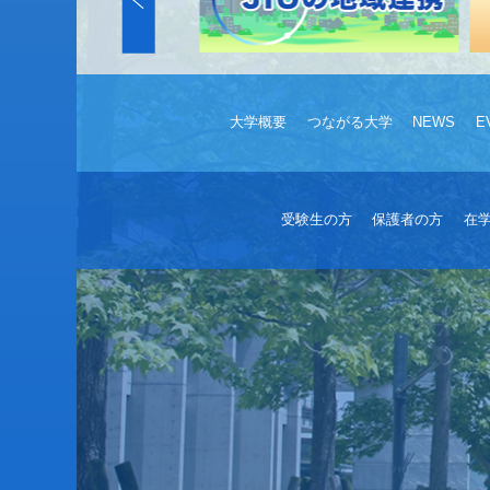
大学概要
つながる大学
NEWS
E
受験生の方
保護者の方
在