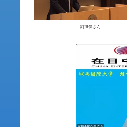
劉旭傑さん