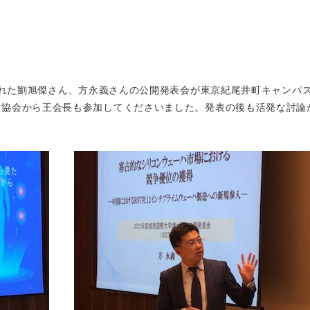
された劉旭傑さん、方永義さんの公開発表会が東京紀尾井町キャンパス
業協会から王会長も参加してくださいました。発表の後も活発な討論