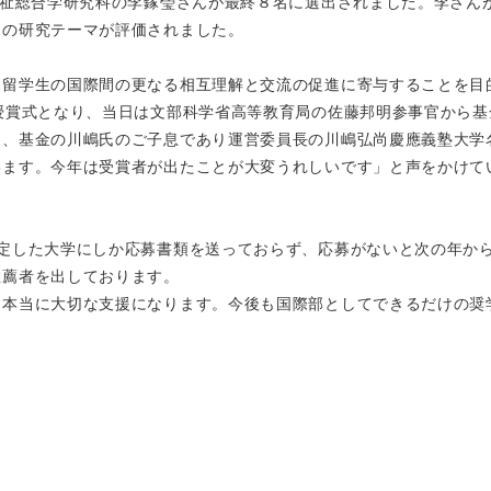
福祉総合学研究科の李鎵瑩さんが最終８名に選出されました。李さん
」の研究テーマが評価されました。
留学生の国際間の更なる相互理解と交流の促進に寄与することを目
授賞式となり、当日は文部科学省高等教育局の佐藤邦明参事官から基
た、基金の川嶋氏のご子息であり運営委員長の川嶋弘尚慶應義塾大学
います。今年は受賞者が出たことが大変うれしいです」と声をかけて
定した大学にしか応募書類を送っておらず、応募がないと次の年か
推薦者を出しております。
本当に大切な支援になります。今後も国際部としてできるだけの奨