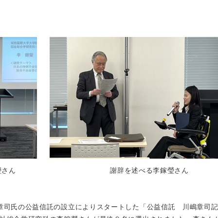
瑩さん
謝辞を述べる李鎵瑩さん
章司氏の公益信託の設立によりスタートした「公益信託 川嶋章司