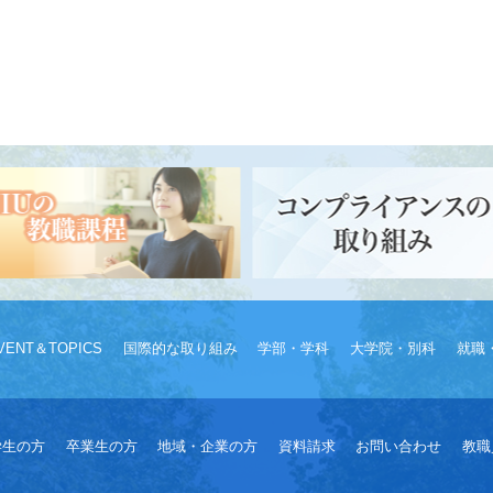
VENT＆TOPICS
国際的な取り組み
学部・学科
大学院・別科
就職
学生の方
卒業生の方
地域・企業の方
資料請求
お問い合わせ
教職