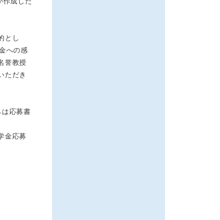
が作成した
的とし
金への感
名誉教授
いただき
らは応募書
学金応募