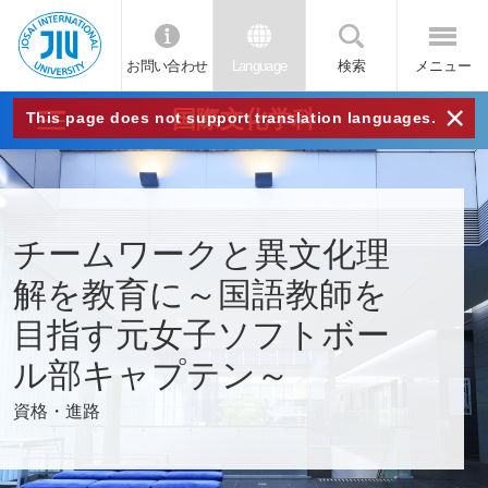
お問い合わせ
Language
検索
メニュー
JIU
×
国際文化学科
This page does not support translation languages.
城西
国際
チームワークと異文化理
大学
解を教育に～国語教師を
目指す元女子ソフトボー
ル部キャプテン～
資格・進路