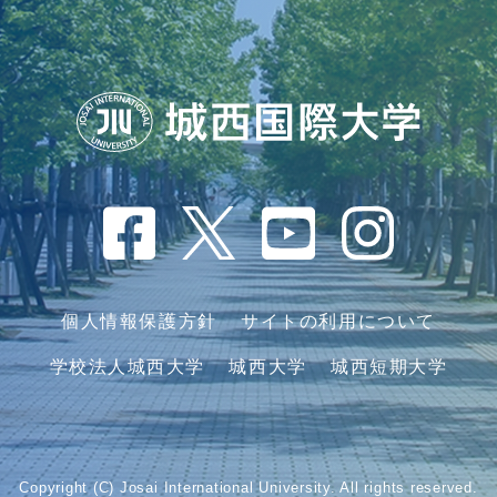
個人情報保護方針
サイトの利用について
学校法人城西大学
城西大学
城西短期大学
Copyright (C) Josai International University. All rights reserved.