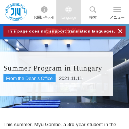
お問い合わせ
Language
検索
メニュー
JIU
×
国際文化学科
This page does not support translation languages.
城西
国際
Summer Program in Hungary
大学
2021.11.11
From the Dean's Office
This summer, Myu Gambe, a 3rd-year student in the