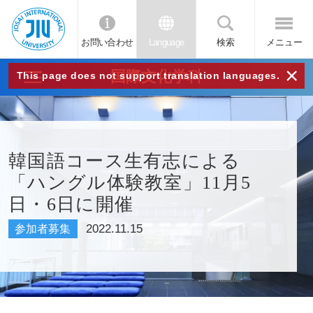
お問い合わせ
Language
検索
メニュー
JIU
×
国際文化学科
This page does not support translation languages.
城西
国際
韓国語コース生有志による
「ハングル体験教室」11月5
大学
日・6日に開催
2022.11.15
参加者募集