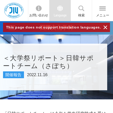
お問い合わせ
Language
検索
メニュー
JIU
×
国際文化学科
This page does not support translation languages.
城西
国際
＜大学祭リポート＞日韓サポ
ートチーム（さぽち）
大学
2022.11.16
開催報告