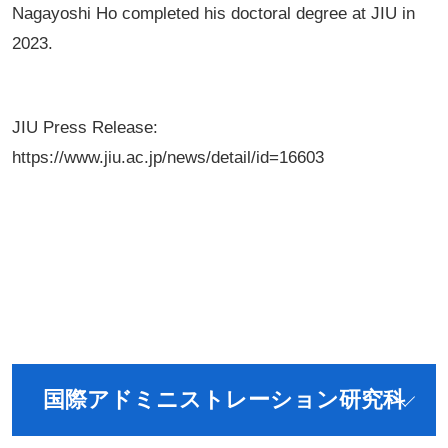
Nagayoshi Ho completed his doctoral degree at JIU in
2023.
JIU Press Release:
https://www.jiu.ac.jp/news/detail/id=16603
国際アドミニストレーション研究科