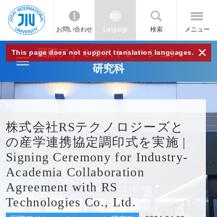
お問い合わせ
Language
検索
メニュー
JIU
×
国際アドミニストレーション
This page does not support translation languages.
研究科
城西
国際
株式会社RSテクノロジーズと
大学
の産学連携協定調印式を実施 |
Signing Ceremony for Industry-
Academia Collaboration
Agreement with RS
Technologies Co., Ltd.