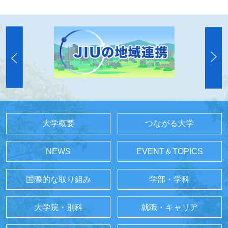
大学概要
つながる大学
NEWS
EVENT＆TOPICS
国際的な取り組み
学部・学科
大学院・別科
就職・キャリア