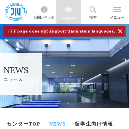
お問い合わせ
Language
検索
メニュー
JIU
×
留学生センター
This page does not support translation languages.
城西
国際
NEWS
大学
ニュース
センターTOP
NEWS
留学生向け情報