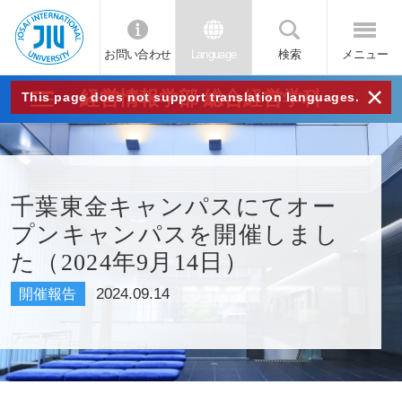
お問い合わせ
Language
検索
メニュー
JIU
×
経営情報学部 総合経営学科
This page does not support translation languages.
城西
国際
千葉東金キャンパスにてオー
プンキャンパスを開催しまし
大学
た（2024年9月14日）
2024.09.14
開催報告