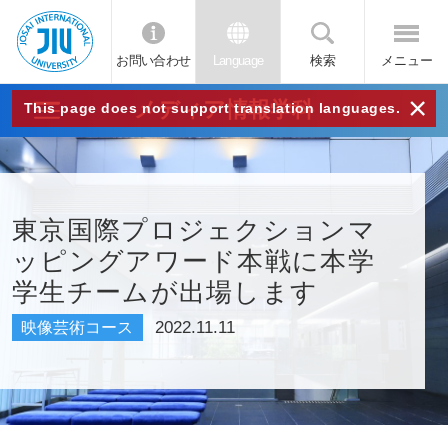
お問い合わせ
Language
検索
メニュー
JIU
×
メディア情報学科
This page does not support translation languages.
城西
国際
東京国際プロジェクションマ
ッピングアワード本戦に本学
大学
学生チームが出場します
2022.11.11
映像芸術コース