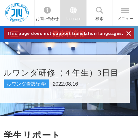
お問い合わせ
Language
検索
メニュー
JIU
×
健康科学部
This page does not support translation languages.
城西
国際
ルワンダ研修（４年生）3日目
大学
2022.08.16
ルワンダ看護留学
学生リポート