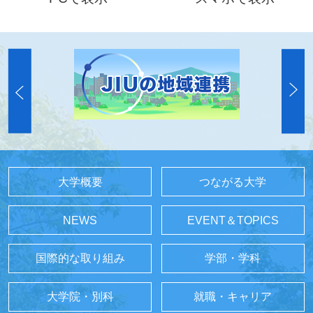
大学概要
つながる大学
NEWS
EVENT＆TOPICS
国際的な取り組み
学部・学科
大学院・別科
就職・キャリア