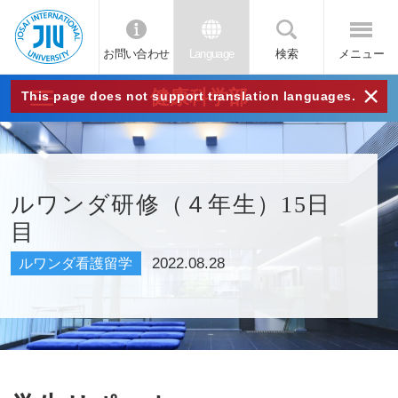
お問い合わせ
Language
検索
メニュー
JIU
×
健康科学部
This page does not support translation languages.
城西
国際
ルワンダ研修（４年生）15日
目
大学
2022.08.28
ルワンダ看護留学