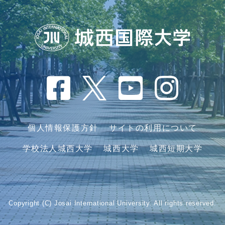
個人情報保護方針
サイトの利用について
学校法人城西大学
城西大学
城西短期大学
Copyright (C) Josai International University. All rights reserved.