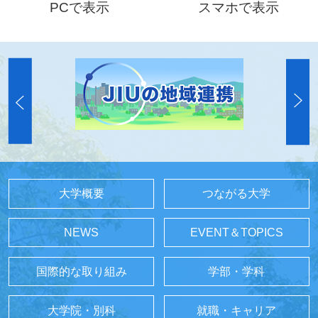
PCで表示
スマホで表示
大学概要
つながる大学
NEWS
EVENT＆TOPICS
国際的な取り組み
学部・学科
大学院・別科
就職・キャリア