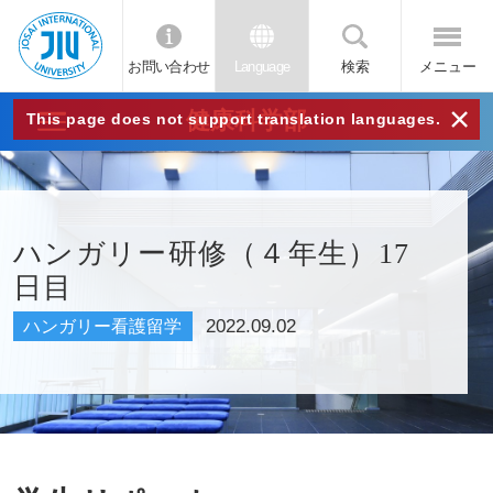
お問い合わせ
Language
検索
メニュー
JIU
×
健康科学部
This page does not support translation languages.
城西
国際
ハンガリー研修（４年生）17
日目
大学
2022.09.02
ハンガリー看護留学