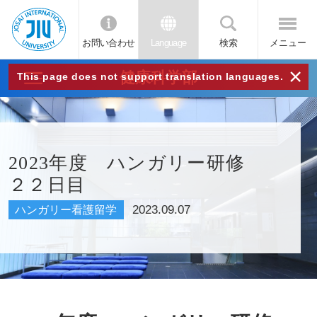
お問い合わせ
Language
検索
メニュー
JIU
×
健康科学部
This page does not support translation languages.
城西
国際
2023年度 ハンガリー研修
２２日目
大学
2023.09.07
ハンガリー看護留学