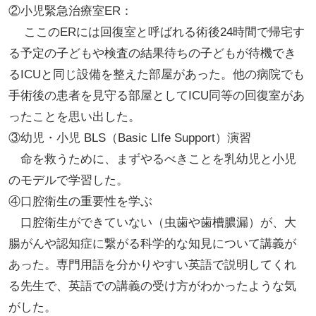
②小児緊急治療室ER：
ここのERには回復室と呼ばれる術後24時間で帰宅す
る予定の子どもや検査の結果待ちの子どもが待機でき
るICUと同じ設備を整えた部屋があった。他の病院でも
手術後の患者を見守る部屋としてICU同等の回復室があ
ったことを思い出した。
③幼児・小児 BLS（Basic LIfe Support）演習
命を救うために、まずやるべきことを乳幼児と小児
のモデルで学習した。
④口腔衛生の重要性を学ぶ
口腔衛生ができていない（虫歯や歯槽膿漏）が、大
腸がんや認知症に繋がる科学的な知見について講義が
あった。専門用語を分かりやすい英語で説明してくれ
る先生で、英語での講義の受け方がわかったような気
がした。