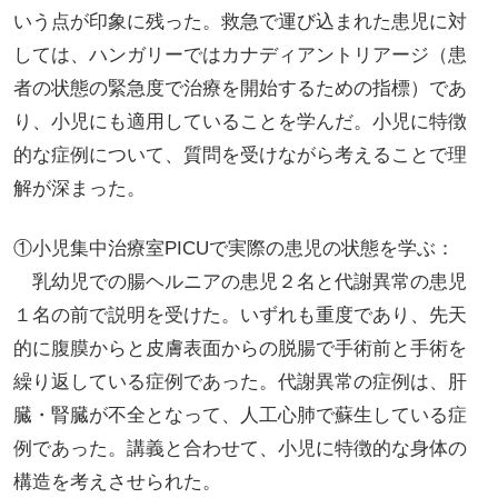
いう点が印象に残った。救急で運び込まれた患児に対
しては、ハンガリーではカナディアントリアージ（患
者の状態の緊急度で治療を開始するための指標）であ
り、小児にも適用していることを学んだ。小児に特徴
的な症例について、質問を受けながら考えることで理
解が深まった。
①小児集中治療室PICUで実際の患児の状態を学ぶ：
乳幼児での腸ヘルニアの患児２名と代謝異常の患児
１名の前で説明を受けた。いずれも重度であり、先天
的に腹膜からと皮膚表面からの脱腸で手術前と手術を
繰り返している症例であった。代謝異常の症例は、肝
臓・腎臓が不全となって、人工心肺で蘇生している症
例であった。講義と合わせて、小児に特徴的な身体の
構造を考えさせられた。