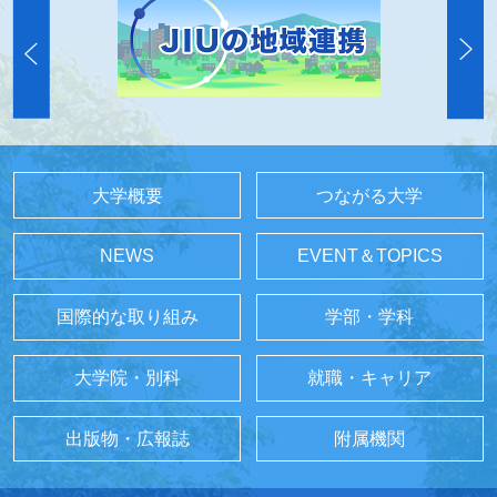
大学概要
つながる大学
NEWS
EVENT＆TOPICS
国際的な取り組み
学部・学科
大学院・別科
就職・キャリア
出版物・広報誌
附属機関