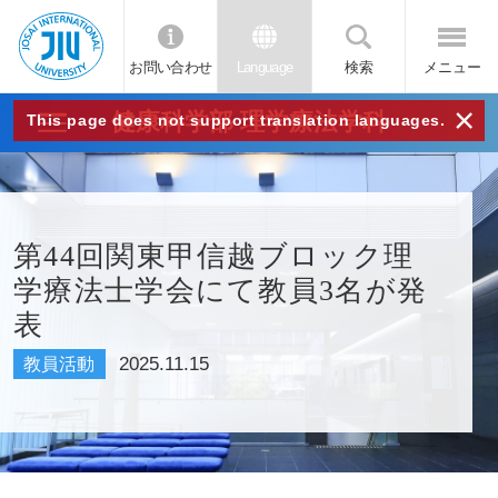
お問い合わせ
Language
検索
メニュー
JIU
×
健康科学部 理学療法学科
This page does not support translation languages.
城西
国際
第44回関東甲信越ブロック理
学療法士学会にて教員3名が発
大学
表
2025.11.15
教員活動