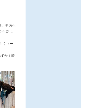
動、学内生
や生活に
らしくマー
わずか１時