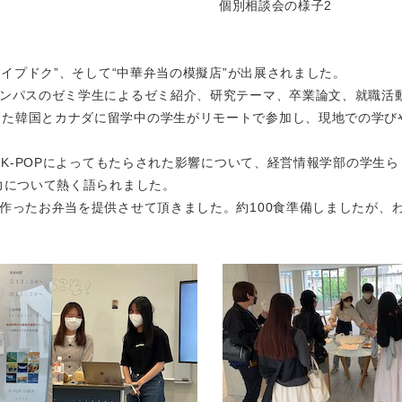
個別相談会の様子2
“イプドク”、そして“中華弁当の模擬店”が出展されました。
ャンパスのゼミ学生によるゼミ紹介、研究テーマ、卒業論文、就職活
また韓国とカナダに留学中の学生がリモートで参加し、現地での学び
で、K-POPによってもたらされた影響について、経営情報学部の学生
力について熱く語られました。
が作ったお弁当を提供させて頂きました。約100食準備しましたが、