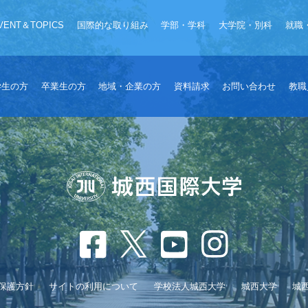
VENT＆TOPICS
国際的な取り組み
学部・学科
大学院・別科
就職
学生の方
卒業生の方
地域・企業の方
資料請求
お問い合わせ
教職
保護方針
サイトの利用について
学校法人城西大学
城西大学
城