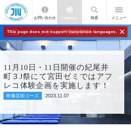
お問い合わせ
Language
検索
メニュー
JIU
×
メディア情報学科
This page does not support translation languages.
城西
国際
11月10日・11日開催の紀尾井
町３J祭にて宮田ゼミではアフ
大学
レコ体験企画を実施します！
2023.11.07
映像芸術コース