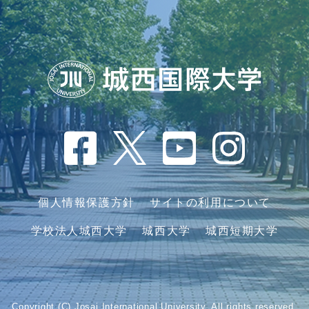
個人情報保護方針
サイトの利用について
学校法人城西大学
城西大学
城西短期大学
Copyright (C) Josai International University. All rights reserved.