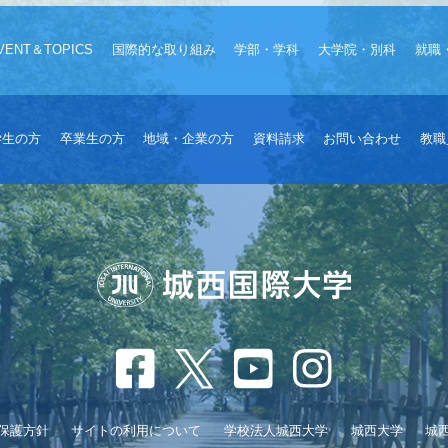
VENT＆TOPICS
国際的な取り組み
学部・学科
大学院・別科
就職
学生の方
卒業生の方
地域・企業の方
資料請求
お問い合わせ
教職
保護方針
サイトの利用について
学校法人城西大学
城西大学
城