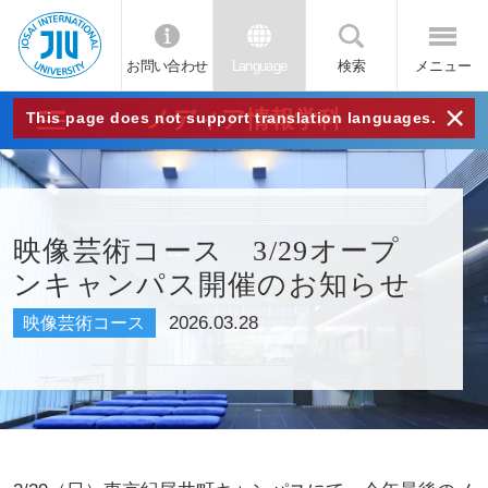
お問い合わせ
Language
検索
メニュー
JIU
×
メディア情報学科
This page does not support translation languages.
城西
国際
映像芸術コース 3/29オープ
ンキャンパス開催のお知らせ
大学
2026.03.28
映像芸術コース