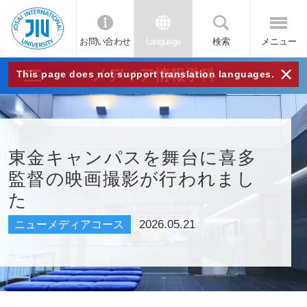
お問い合わせ
Language
検索
メニュー
JIU
×
メディア情報学科
This page does not support translation languages.
城西
国際
東金キャンパスを舞台に喜多
監督の映画撮影が行われまし
大学
た
2026.05.21
ニューメディアコース