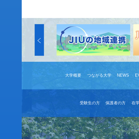
大学概要
つながる大学
NEWS
E
受験生の方
保護者の方
在