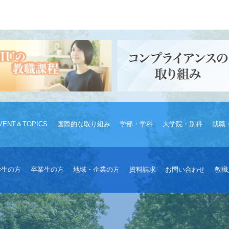
VENT＆TOPICS
国際的な取り組み
学部・学科
大学院・別科
就職
学生の方
卒業生の方
地域・企業の方
資料請求
お問い合わせ
教職