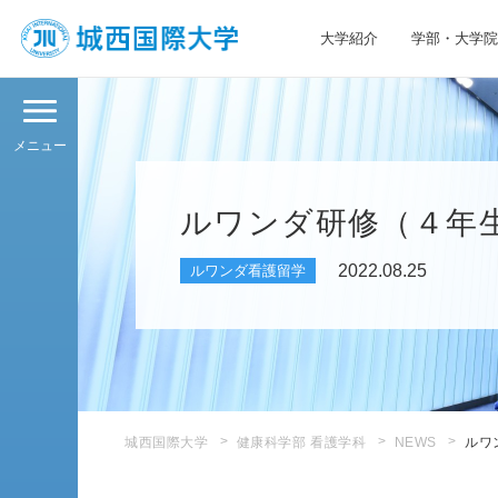
大学紹介
学部・大学院
JIU 城西国際大学
メニュー
ルワンダ研修（４年生
2022.08.25
ルワンダ看護留学
城西国際大学
健康科学部 看護学科
NEWS
ルワ