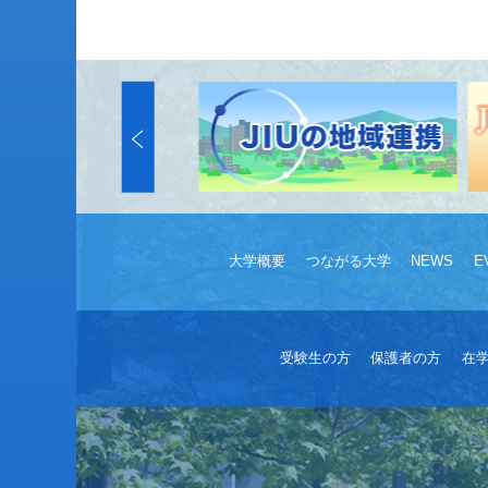
大学概要
つながる大学
NEWS
E
受験生の方
保護者の方
在