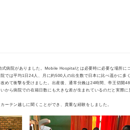
。
る移動式病院がありました。Mobile Hospitalとは必要時に必要な場所
院では平均1日24人、月に約500人の出生数で日本に比べ遥かに多
改めて衝撃を受けました。出産後、通常分娩は24時間、帝王切開4
違いから病院での在籍日数にも大きな差が生まれているのだと実際に
をカーテン越しに聞くことができ、貴重な経験をしました。