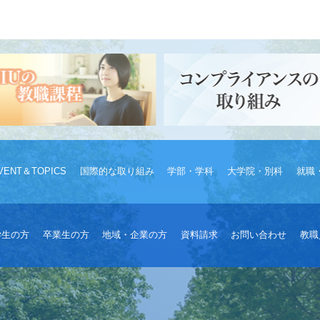
VENT＆TOPICS
国際的な取り組み
学部・学科
大学院・別科
就職
学生の方
卒業生の方
地域・企業の方
資料請求
お問い合わせ
教職