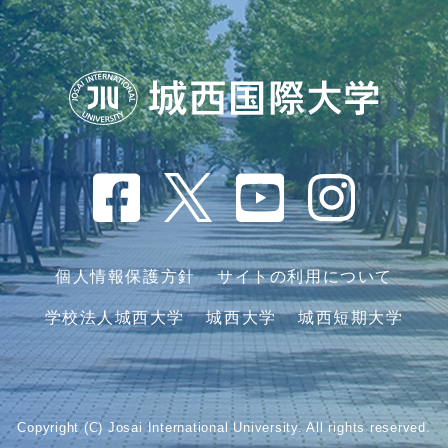
個人情報保護方針
サイトの利用について
学校法人城西大学
城西大学
城西短期大学
Copyright (C) Josai International University. All rights reserved.