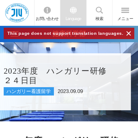
お問い合わせ
Language
検索
メニュー
JIU
×
健康科学部
This page does not support translation languages.
城西
国際
2023年度 ハンガリー研修
２４日目
大学
2023.09.09
ハンガリー看護留学