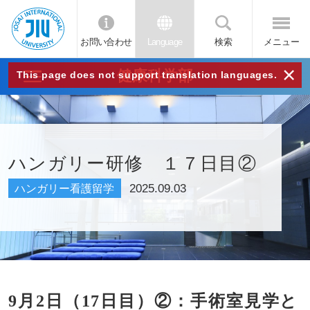
お問い合わせ
Language
検索
メニュー
JIU
×
健康科学部
This page does not support translation languages.
城西
国際
ハンガリー研修 １７日目②
大学
2025.09.03
ハンガリー看護留学
9月2日（17日目）②：手術室見学と