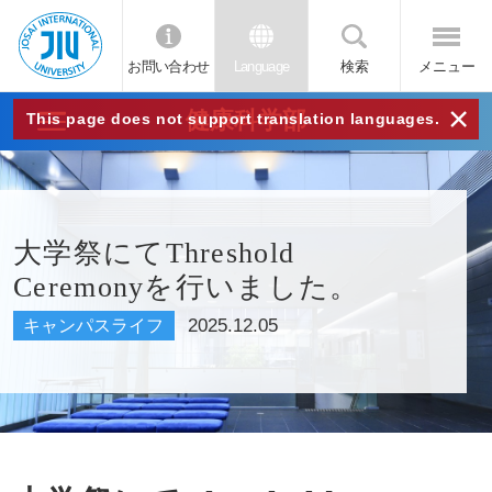
お問い合わせ
Language
検索
メニュー
JIU
×
健康科学部
This page does not support translation languages.
城西
国際
大学祭にてThreshold
Ceremonyを行いました。
大学
2025.12.05
キャンパスライフ