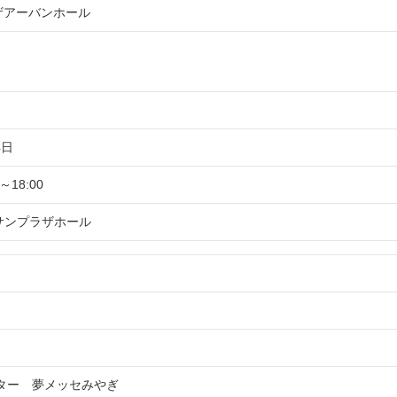
ザアーバンホール
4日
0～18:00
サンプラザホール
ター 夢メッセみやぎ