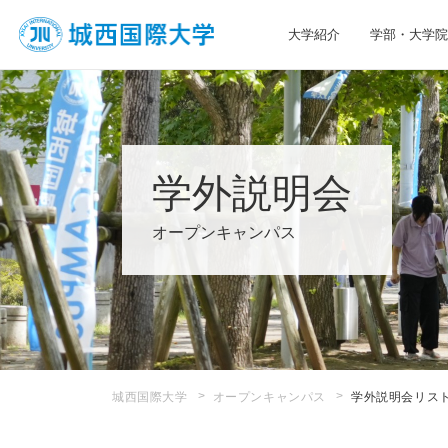
大学紹介
学部・大学院
JIU 城西国際大学
学外説明会
オープンキャンパス
城西国際大学
オープンキャンパス
学外説明会リス