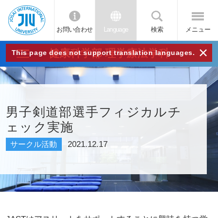
お問い合わせ
Language
検索
メニュー
JIU
×
健康科学部 理学療法学科
This page does not support translation languages.
城西
国際
男子剣道部選手フィジカルチ
ェック実施
大学
2021.12.17
サークル活動