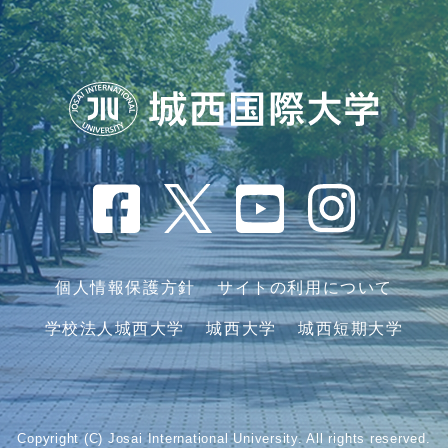
個人情報保護方針
サイトの利用について
学校法人城西大学
城西大学
城西短期大学
Copyright (C) Josai International University. All rights reserved.