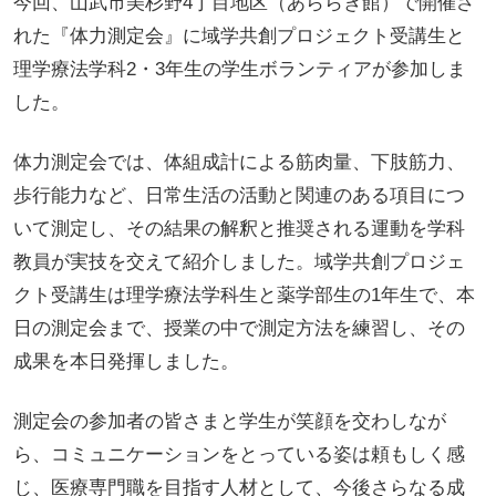
今回、山武市美杉野4丁目地区（あららぎ館）で開催さ
れた『体力測定会』に域学共創プロジェクト受講生と
理学療法学科2・3年生の学生ボランティアが参加しま
した。
体力測定会では、体組成計による筋肉量、下肢筋力、
歩行能力など、日常生活の活動と関連のある項目につ
いて測定し、その結果の解釈と推奨される運動を学科
教員が実技を交えて紹介しました。域学共創プロジェ
クト受講生は理学療法学科生と薬学部生の1年生で、本
日の測定会まで、授業の中で測定方法を練習し、その
成果を本日発揮しました。
測定会の参加者の皆さまと学生が笑顔を交わしなが
ら、コミュニケーションをとっている姿は頼もしく感
じ、医療専門職を目指す人材として、今後さらなる成