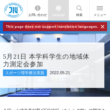
お問い合わせ
Language
検索
メニュー
JIU
×
健康科学部 理学療法学科
This page does not support translation languages.
城西
国際
5月21日 本学科学生の地域体
力測定会参加
大学
2022.05.21
スポーツ理学療法実践