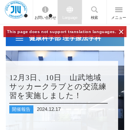
お問い合わせ
Language
検索
メニュー
JIU
×
This page does not support translation languages.
健康科学部 理学療法学科
城西
国際
12月3日、10日 山武地域
大学
サッカークラブとの交流練
習を実施しました！
2024.12.17
開催報告